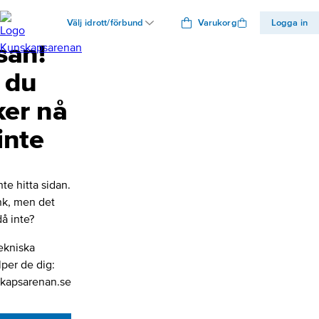
Välj idrott/förbund
Varukorg
Logga in
san!
 du
ker nå
inte
nte hitta sidan.
änk, men det
å inte?
ekniska
lper de dig:
kapsarenan.se