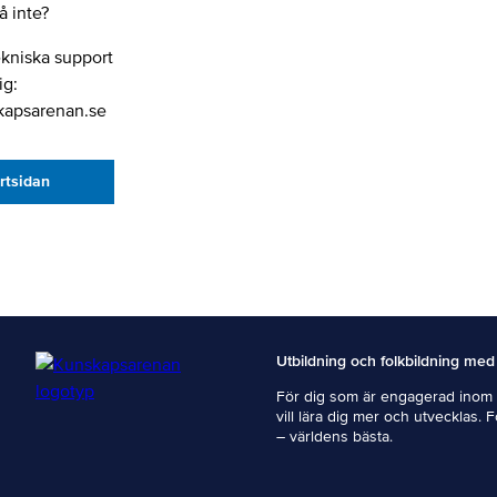
 inte?
ekniska support
ig:
kapsarenan.se
artsidan
Utbildning och folkbildning med
För dig som är engagerad inom i
vill lära dig mer och utvecklas. 
– världens bästa.