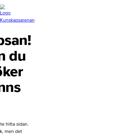
san!
n du
öker
inns
te hitta sidan.
nk, men det