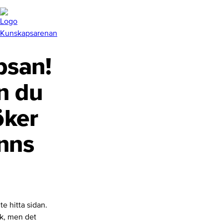
san!
n du
öker
inns
te hitta sidan.
nk, men det