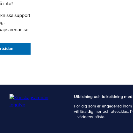
 inte?
ekniska support
ig:
kapsarenan.se
artsidan
Utbildning och folkbildning med
För dig som är engagerad inom i
vill lära dig mer och utvecklas. 
– världens bästa.