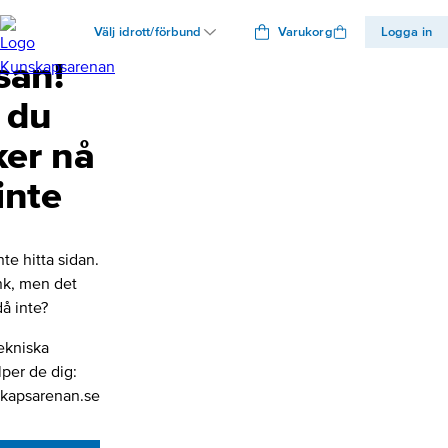
Välj idrott/förbund
Varukorg
Logga in
san!
 du
ker nå
inte
nte hitta sidan.
änk, men det
å inte?
ekniska
lper de dig:
kapsarenan.se