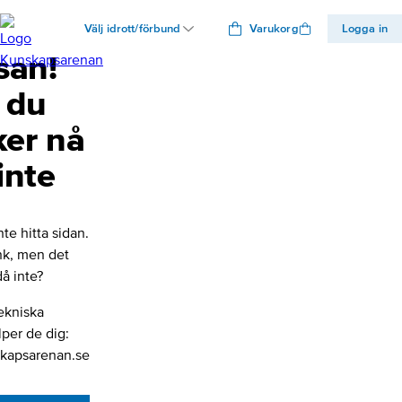
Välj idrott/förbund
Varukorg
Logga in
san!
 du
ker nå
inte
nte hitta sidan.
änk, men det
å inte?
ekniska
lper de dig:
kapsarenan.se