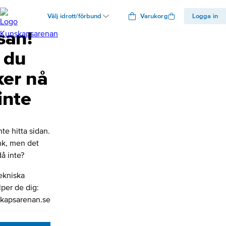
Välj idrott/förbund
Varukorg
Logga in
san!
 du
ker nå
inte
nte hitta sidan.
änk, men det
å inte?
ekniska
lper de dig:
kapsarenan.se