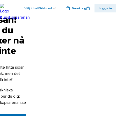
Välj idrott/förbund
Varukorg
Logga in
san!
 du
ker nå
inte
nte hitta sidan.
änk, men det
å inte?
ekniska
lper de dig:
kapsarenan.se