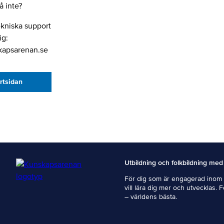
 inte?
ekniska support
ig:
kapsarenan.se
artsidan
Utbildning och folkbildning med
För dig som är engagerad inom i
vill lära dig mer och utvecklas. 
– världens bästa.