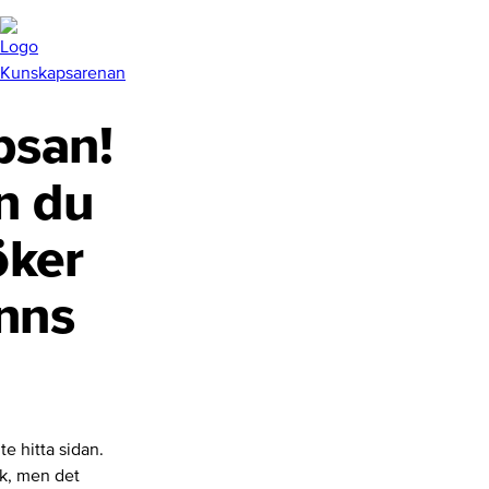
san!
n du
öker
inns
te hitta sidan.
nk, men det