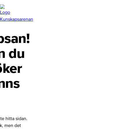
san!
n du
öker
inns
te hitta sidan.
nk, men det