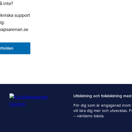
 inte?
ekniska support
ig:
kapsarenan.se
artsidan
Utbildning och folkbildning med
För dig som är engagerad inom i
vill lära dig mer och utvecklas. 
– världens bästa.