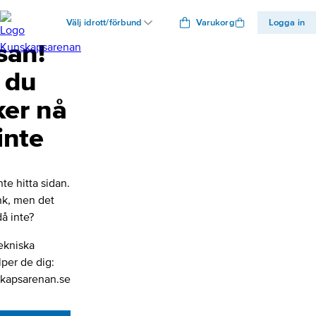
Välj idrott/förbund
Varukorg
Logga in
san!
 du
ker nå
inte
nte hitta sidan.
änk, men det
å inte?
ekniska
lper de dig:
kapsarenan.se