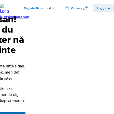
Välj idrott/förbund
Varukorg
Logga in
san!
 du
ker nå
inte
nte hitta sidan.
änk, men det
å inte?
ekniska
lper de dig:
kapsarenan.se