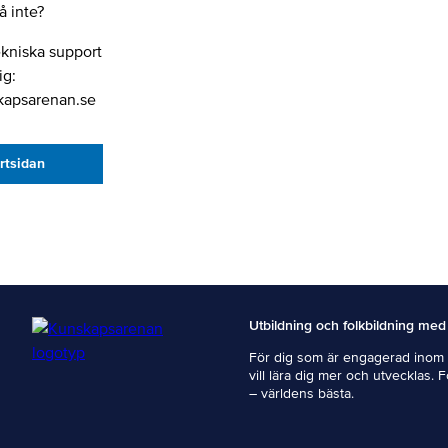
 inte?
ekniska support
ig:
kapsarenan.se
artsidan
Utbildning och folkbildning med
För dig som är engagerad inom i
vill lära dig mer och utvecklas. 
– världens bästa.