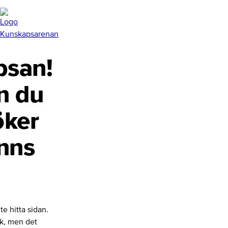
san!
n du
öker
inns
te hitta sidan.
nk, men det