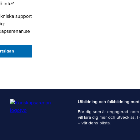
 inte?
ekniska support
ig:
kapsarenan.se
artsidan
Utbildning och folkbildning med
För dig som är engagerad inom i
vill lära dig mer och utvecklas. 
– världens bästa.