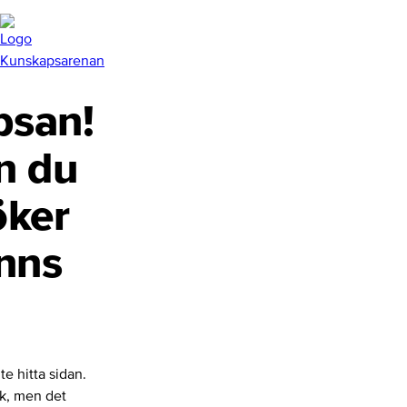
san!
n du
öker
inns
te hitta sidan.
nk, men det