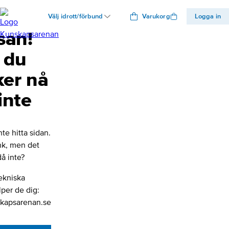
Välj idrott/förbund
Varukorg
Logga in
san!
 du
ker nå
inte
nte hitta sidan.
änk, men det
å inte?
ekniska
lper de dig:
kapsarenan.se