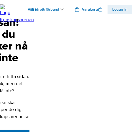
Välj idrott/förbund
Varukorg
Logga in
san!
 du
ker nå
inte
nte hitta sidan.
änk, men det
å inte?
ekniska
lper de dig:
kapsarenan.se