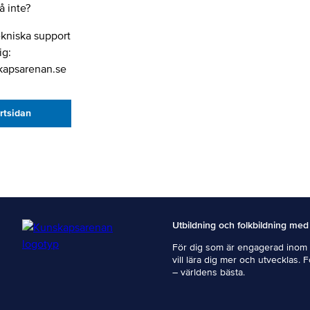
 inte?
ekniska support
ig:
kapsarenan.se
artsidan
Utbildning och folkbildning med
För dig som är engagerad inom i
vill lära dig mer och utvecklas. 
– världens bästa.