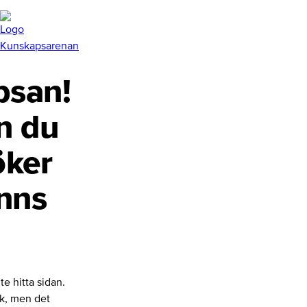
san!
n du
öker
inns
te hitta sidan.
nk, men det