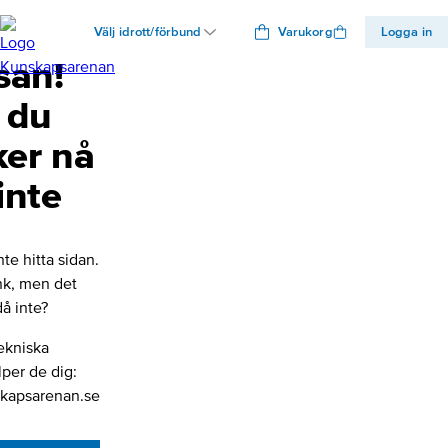
Välj idrott/förbund
Varukorg
Logga in
san!
 du
ker nå
inte
nte hitta sidan.
änk, men det
å inte?
ekniska
lper de dig:
kapsarenan.se