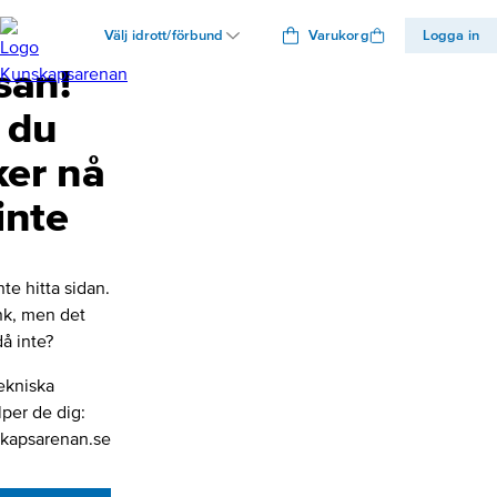
Välj idrott/förbund
Varukorg
Logga in
san!
 du
ker nå
inte
nte hitta sidan.
änk, men det
å inte?
ekniska
lper de dig:
kapsarenan.se