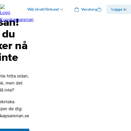
Välj idrott/förbund
Varukorg
Logga in
san!
 du
ker nå
inte
nte hitta sidan.
änk, men det
å inte?
ekniska
lper de dig:
kapsarenan.se