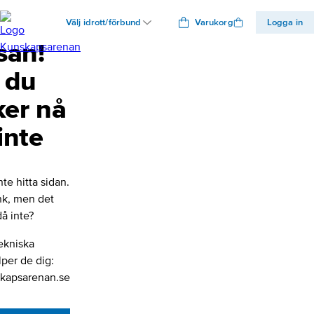
Välj idrott/förbund
Varukorg
Logga in
san!
 du
ker nå
inte
nte hitta sidan.
änk, men det
å inte?
ekniska
lper de dig:
kapsarenan.se