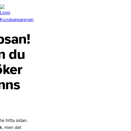
san!
n du
öker
inns
te hitta sidan.
nk, men det