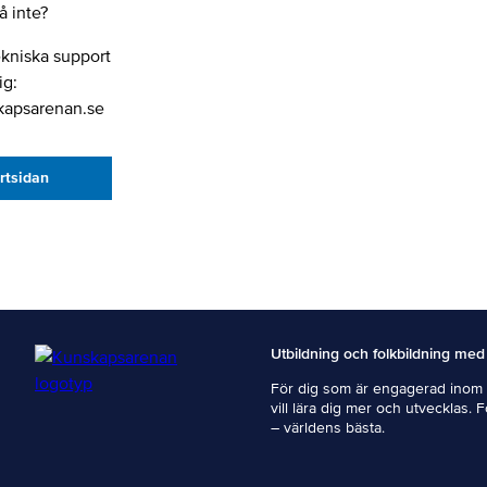
 inte?
ekniska support
ig:
kapsarenan.se
artsidan
Utbildning och folkbildning med
För dig som är engagerad inom i
vill lära dig mer och utvecklas. 
– världens bästa.