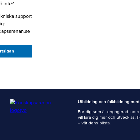
 inte?
ekniska support
ig:
kapsarenan.se
artsidan
Utbildning och folkbildning med
För dig som är engagerad inom i
vill lära dig mer och utvecklas. 
– världens bästa.