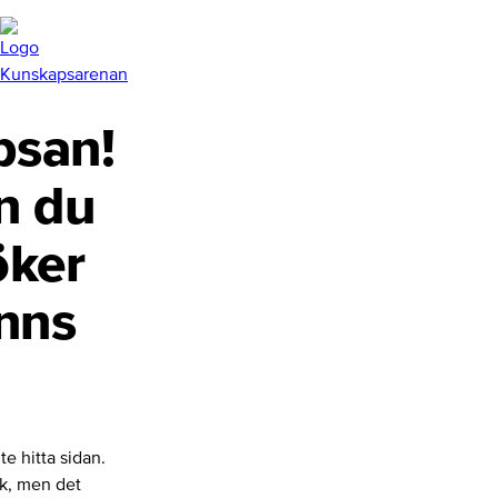
san!
n du
öker
inns
te hitta sidan.
nk, men det