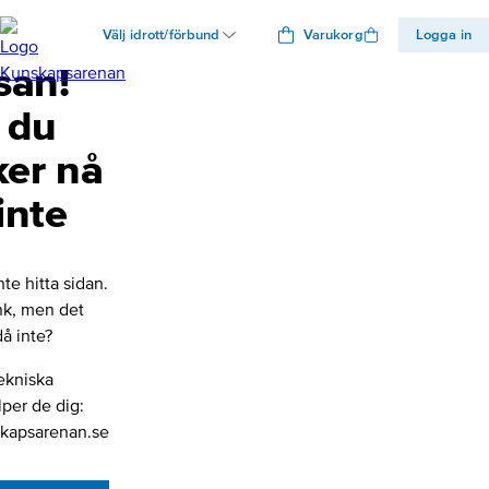
Välj idrott/förbund
Varukorg
Logga in
san!
 du
ker nå
inte
nte hitta sidan.
änk, men det
å inte?
ekniska
lper de dig:
kapsarenan.se