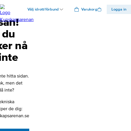
Välj idrott/förbund
Varukorg
Logga in
san!
 du
ker nå
inte
nte hitta sidan.
änk, men det
å inte?
ekniska
lper de dig:
kapsarenan.se