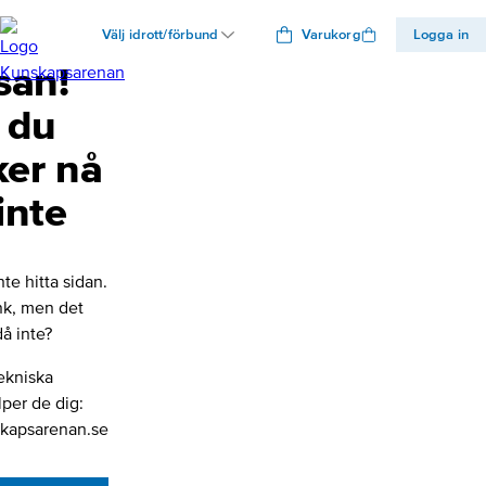
Välj idrott/förbund
Varukorg
Logga in
san!
 du
ker nå
inte
nte hitta sidan.
änk, men det
å inte?
ekniska
lper de dig:
kapsarenan.se