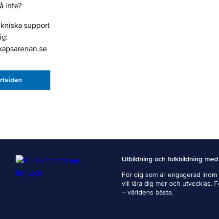
 inte?
ekniska support
ig:
kapsarenan.se
artsidan
Utbildning och folkbildning med
För dig som är engagerad inom i
vill lära dig mer och utvecklas. 
– världens bästa.