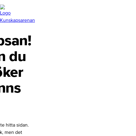
san!
n du
öker
inns
te hitta sidan.
nk, men det