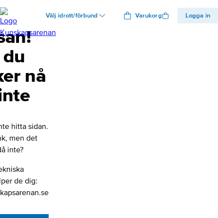
Välj idrott/förbund
Varukorg
Logga in
san!
 du
ker nå
inte
nte hitta sidan.
änk, men det
å inte?
ekniska
lper de dig:
kapsarenan.se