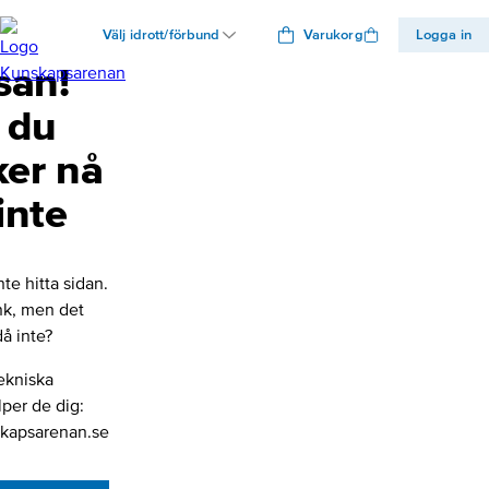
Välj idrott/förbund
Varukorg
Logga in
san!
 du
ker nå
inte
nte hitta sidan.
änk, men det
å inte?
ekniska
lper de dig:
kapsarenan.se