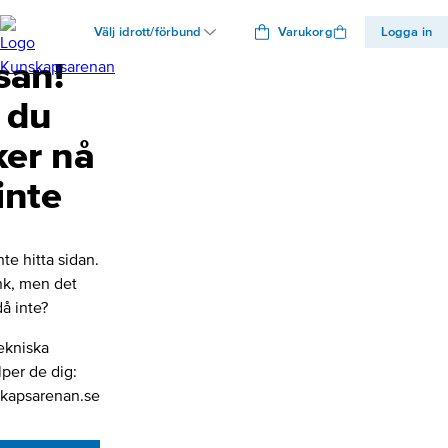
Välj idrott/förbund
Varukorg
Logga in
san!
 du
ker nå
inte
nte hitta sidan.
änk, men det
å inte?
ekniska
lper de dig:
kapsarenan.se