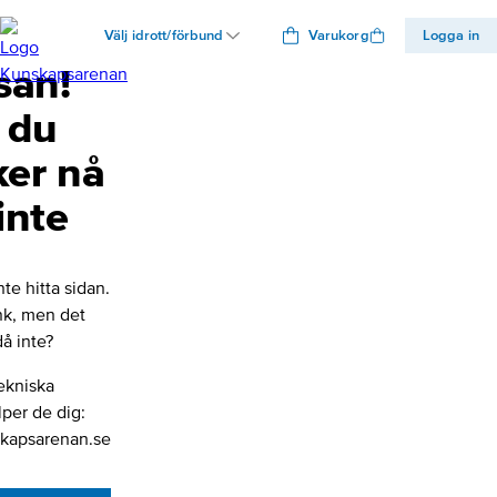
Välj idrott/förbund
Varukorg
Logga in
san!
 du
ker nå
inte
nte hitta sidan.
änk, men det
å inte?
ekniska
lper de dig:
kapsarenan.se