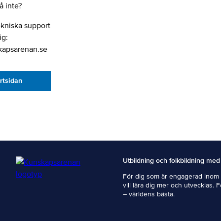
 inte?
ekniska support
ig:
kapsarenan.se
artsidan
Utbildning och folkbildning med
För dig som är engagerad inom i
vill lära dig mer och utvecklas. 
– världens bästa.