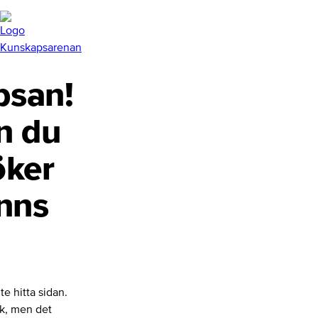
san!
n du
öker
inns
te hitta sidan.
nk, men det