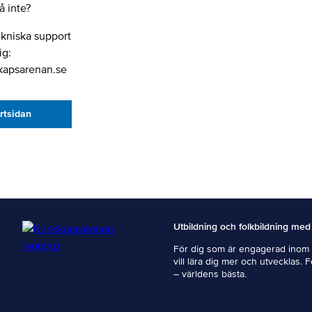
 inte?
ekniska support
ig:
kapsarenan.se
artsidan
Utbildning och folkbildning med
För dig som är engagerad inom i
vill lära dig mer och utvecklas. 
– världens bästa.