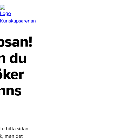
san!
n du
öker
inns
te hitta sidan.
nk, men det