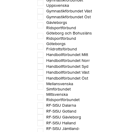
Gymnastikförbundet
Uppsvenska
Gymnastikförbundet Väst
Gymnastikförbundet Öst
Gävleborgs
Ridsportförbund
Göteborg och Bohusläns
Ridsportförbund
Göteborgs
Friidrottsförbund
Handbollförbundet Mitt
Handbollförbundet Norr
Handbollförbundet Syd
Handbollförbundet Väst
Handbollförbundet Öst
Mellansvenska
Simförbundet
Mittsvenska
Ridsportförbundet
RF-SISU Dalarna
RF-SISU Gotland
RF-SISU Gävleborg
RF-SISU Halland
RF-SISU Jämtland-