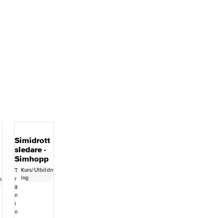
Simidrott
sledare -
Simhopp
Kurs/Utbildn
T
ing
r
n
ä
n
i
n