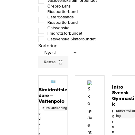
Västsvenska Simförbundet
Örebro Läns
Ridsportförbund
Östergötlands
Ridsportförbund
Östsvenska
Friidrottsförbundet
Östsvenska Simförbundet
Sortering
Rensa
Intro
Simidrottsle
Svensk
dare –
Gymnasti
Vattenpolo
k
Kurs/Utbildning
L
Kurs/Utbild
F
e
ing
ö
d
r
a
e
r
n
s