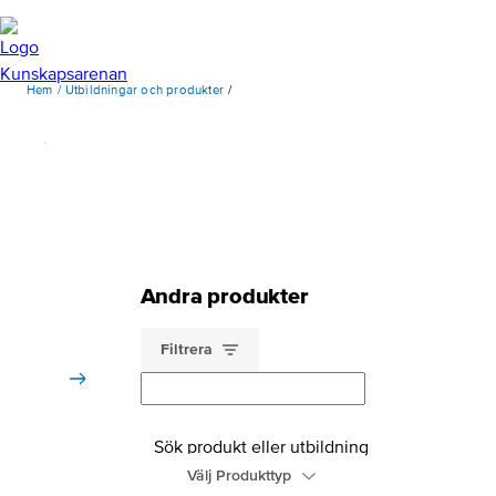
Hem
Utbildningar och produkter
Se mer
av
undefineds
utbildningar,
böcker
och
material
Andra produkter
på
deras
utbildningsportal
Filtrera
Sök produkt eller utbildning
Välj Produkttyp