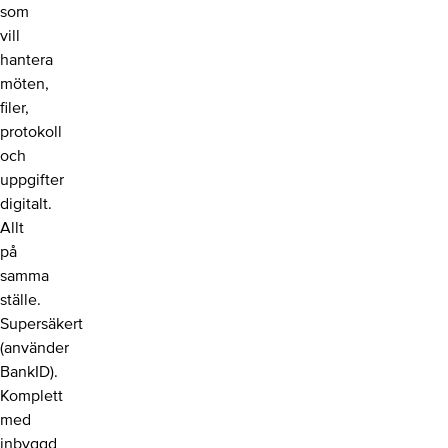
som
vill
hantera
möten,
filer,
protokoll
och
uppgifter
digitalt.
Allt
på
samma
ställe.
Supersäkert
(använder
BankID).
Komplett
med
inbyggd