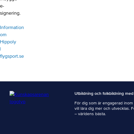
e-
signering.
Information
om
Hippoly
|
flygsport.se
Utbildning och folkbildning med
För dig som är engagerad inom i
vill lära dig mer och utvecklas. 
– världens bästa.