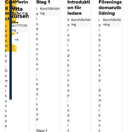
-
Certifierin
Steg 1
Introdukti
Förenings
dig,
g för
on för
domarutb
hitta
Kurs/Utbildn
I
loggar
matchcoa
ledare
ildning
ing
d
kursen
ch
in,
r
Kurs/Utbildn
Kurs/Utbild
F
I
för
o
ing
ning
gör
ö
d
Kurs/Utbild
L
dig
tt
ning
r
r
e
köp
s
e
o
d
k
och
n
tt
a
u
i
s
rs
får
n
n
k
k
s
tillgång
g
u
a
k
s
n
p
till
a
k
s
,
padelförbundets
p
u
k
D
,
n
a
o
utbildningar.
L
s
p
m
e
k
,
a
d
a
D
r
a
p
o
k
r
,
m
u
s
L
a
n
k
e
r
s
a
d
k
k
p
a
u
a
r
n
p
Steg 1
s
s