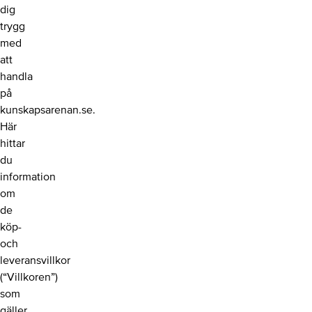
dig
trygg
med
att
handla
på
kunskapsarenan.se.
Här
hittar
du
information
om
de
köp-
och
leveransvillkor
(“Villkoren”)
som
gäller