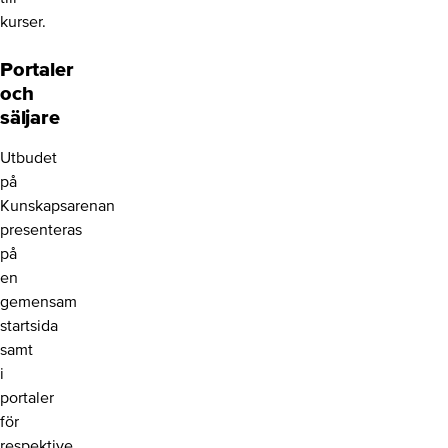
kurser.
Portaler
och
säljare
Utbudet
på
Kunskapsarenan
presenteras
på
en
gemensam
startsida
samt
i
portaler
för
respektive