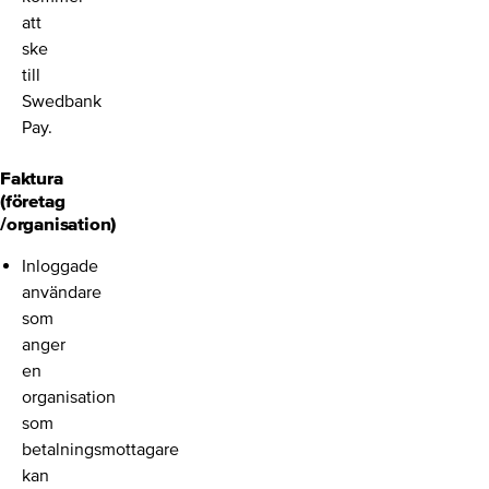
att
ske
till
Swedbank
Pay.
Faktura
(företag
/organisation)
Inloggade
användare
som
anger
en
organisation
som
betalningsmottagare
kan