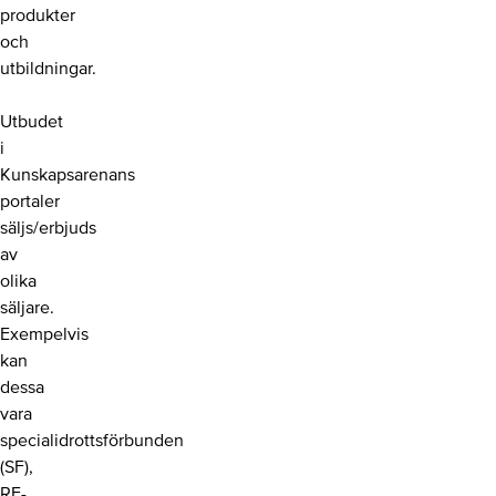
produkter
och
utbildningar.
Utbudet
i
Kunskapsarenans
portaler
säljs/erbjuds
av
olika
säljare.
Exempelvis
kan
dessa
vara
specialidrottsförbunden
(SF),
RF-