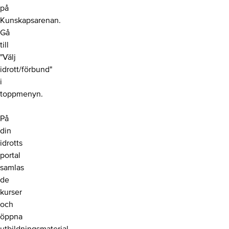
på
Kunskapsarenan.
Gå
till
"Välj
idrott/förbund"
i
toppmenyn.
På
din
idrotts
portal
samlas
de
kurser
och
öppna