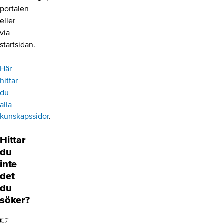
portalen
eller
via
startsidan.
Här
hittar
du
alla
kunskapssidor
.
Hittar
du
inte
det
du
söker?
👉