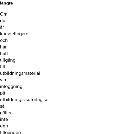
längre
Om
du
är
kursdeltagare
och
har
haft
tillgång
till
utbildningsmaterial
via
inloggning
på
utbildning.sisuforlag.se,
så
gäller
inte
den
tillgången