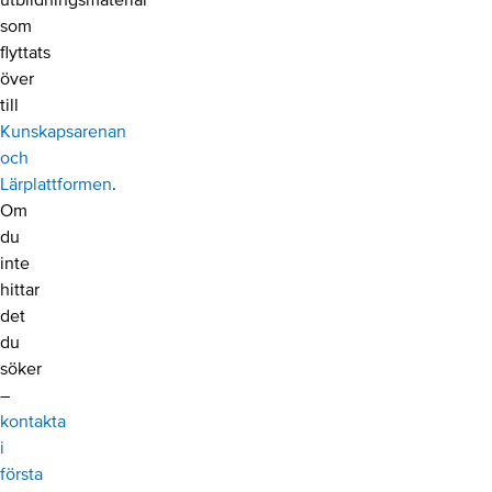
utbildningsmaterial
som
flyttats
över
till
Kunskapsarenan
och
Lärplattformen
.
Om
du
inte
hittar
det
du
söker
–
kontakta
i
första