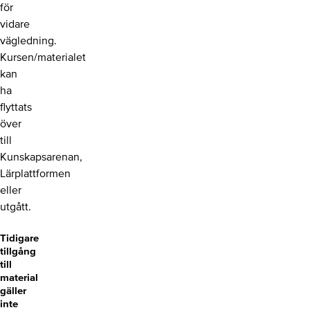
för
vidare
vägledning.
Kursen/materialet
kan
ha
flyttats
över
till
Kunskapsarenan,
Lärplattformen
eller
utgått.
Tidigare
tillgång
till
material
gäller
inte