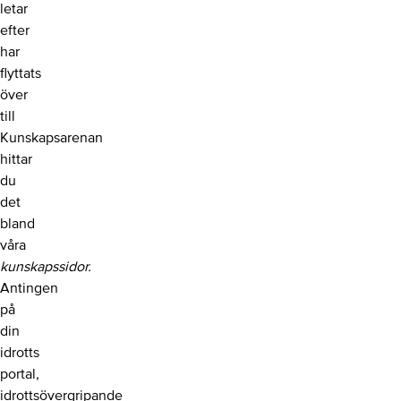
letar
efter
har
flyttats
över
till
Kunskapsarenan
hittar
du
det
bland
våra
kunskapssidor.
Antingen
på
din
idrotts
portal,
idrottsövergripande