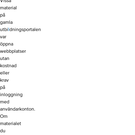
Vissa
material
på
gamla
utbi
l
dningsportalen
var
öppna
webbplatser
utan
kostnad
eller
krav
på
inloggning
med
användarkonton.
Om
materialet
du