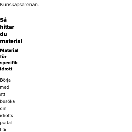
Kunskapsarenan.
Så
hittar
du
material
Material
för
specifik
idrott
Börja
med
att
besöka
din
idrotts
portal
här