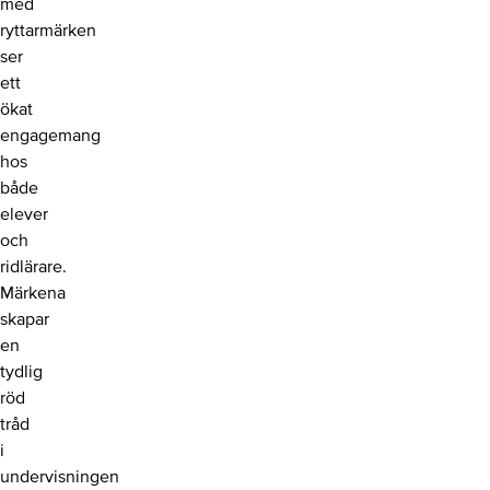
med
ryttarmärken
ser
ett
ökat
engagemang
hos
både
elever
och
ridlärare.
Märkena
skapar
en
tydlig
röd
tråd
i
undervisningen