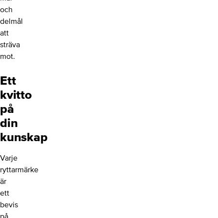
och
delmål
att
sträva
mot.
Ett
kvitto
på
din
kunskap
Varje
ryttarmärke
är
ett
bevis
på