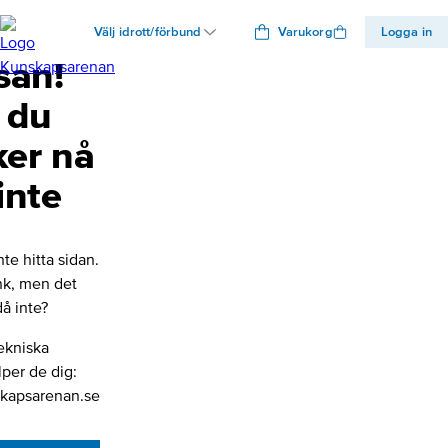
Välj idrott/förbund
Varukorg
Logga in
san!
 du
ker nå
inte
nte hitta sidan.
änk, men det
å inte?
ekniska
lper de dig:
kapsarenan.se