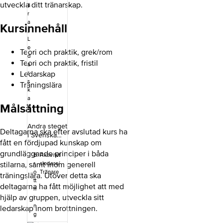
utveckla ditt tränarskap.
ä
r
a
Kursinnehåll
,
L
e
Teori och praktik, grek/rom
d
Teori och praktik, fristil
a
Ledarskap
r
s
Träningslära
k
a
Målsättning
p
Andra steget
Deltagarna ska efter avslutad kurs ha
i Svenska
fått en fördjupad kunskap om
Brottningsfö
rbundets
grundläggande principer i båda
B
Aktivitet
tränarutbildn
stilarna, samt inom generell
r
sledare/
ing och
o
Tränare
träningslära. Utöver detta ska
vänder sig
tt
deltagarna ha fått möjlighet att med
till tränare
n
hjälp av gruppen, utveckla sitt
som arbetar
i
med barn
n
ledarskap inom brottningen.
g
och