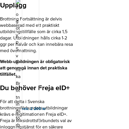
ungdomar i
Upplägg
puberteten.
Utbildningen
fördjupar
Brottning Fortsättning är delvis
kunskapen
webbaserad med ett praktiskt
om
utbildningstillfälle som är cirka 1,5
långsiktig
idrottsutveck
dagar. Utbildningen hålls cirka 1-2
ling,
ggr per halvår och kan innebära resa
träningsanpa
med övernattning.
ssning
under
Webb-utbildningen är obligatorisk
puberteten
att genomgå innan det praktiska
samt
brottningssp
tillfället.
ecifika
moment
Du behöver Freja eID+
såsom
grepp,
försvar,
För att delta i Svenska
rörelsemöns
brottningsförbundets utbildningar
rek. 2 200
kr
ter,
krävs e-legitimationen Freja eID+.
situationsbro
ttning,
Freja är Riksidrottsförbundets val av
matchförståe
inloggningstjänst för en säkrare