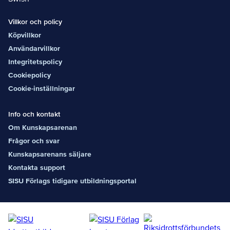
grek/rom
Teori och
Villkor och policy
praktik, fristil
Ledarskap
Köpvillkor
Träningslära
Användarvillkor
Målsättning
Deltagarna
Integritetspolicy
ska efter
Cookiepolicy
avslutad
kurs ha fått
Cookie-inställningar
en fördjupad
kunskap om
Info och kontakt
grundläggan
de principer
Om Kunskapsarenan
i båda
Frågor och svar
stilarna, samt
inom
Kunskapsarenans säljare
generell
Kontakta support
träningslära.
Utöver detta
SISU Förlags tidigare utbildningsportal
ska
deltagarna
ha fått
möjlighet att
med hjälp av