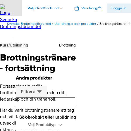
Välj idrott/förbund
Varukorg
Logga in
Svenska Brottningsförbundet
Utbildningar och produkter
Brottningstränare - f
Kurs/Utbildning
Brottning
Brottningstränare
- fortsättning
Andra produkter
Fortsättningskurs för
Filtrera
brottningstränare – Utveckla ditt
ledarskap och din tränarroll.
Har du varit brottningstränare ett tag
och vill ta nästa steg i din
Sök produkt eller utbildning
utveckling? Vår fortsättningskurs
Välj Produkttyp
riktar sig till dig som redan har