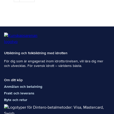
unga
de praktiska
brottare till
träffar ser du
att nå sin
på
fulla
respektive
potential, är
kurstillfälle.
den här
kursen för
dig!
Målgrupp
För dig som
har
ambitionen
Utbildning och folkbildning med idrotten
att satsa
För dig som är engagerad inom idrottsrörelsen, vill lära dig mer
vidare som
och utvecklas. För svensk idrott – världens bästa.
tränare inom
brottningen
och/eller vill
få en
Om ditt köp
uppdatering
Anmälan och betalning
och utveckla
Frakt och leverans
ditt
tränarskap.
Byte och retur
Kursinnehåll
Teori och
praktik,