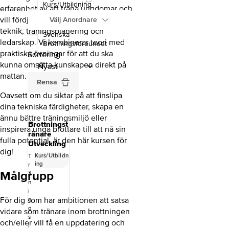
Kurs/Utbildning
erfarenhet av att träna ungdomar och
vill fördjupa dina kunskaper inom
Välj Anordnare
teknik, träningsplanering och
Svenska
ledarskap. Vi kombinerar teori med
Brottningsförbundet
praktiska övningar för att du ska
Sortering
kunna omsätta kunskapen direkt på
mattan.
Rensa
Oavsett om du siktar på att finslipa
dina tekniska färdigheter, skapa en
ännu bättre träningsmiljö eller
Brottningst
inspirera unga brottare till att nå sin
ränare
fulla potential, är den här kursen för
Utveckling
dig!
Kurs/Utbildn
T
ing
r
Målgrupp
ä
n
i
För dig som har ambitionen att satsa
n
g
vidare som tränare inom brottningen
s
och/eller vill få en uppdatering och
l