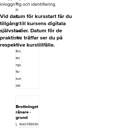
lse och
inloggning och identifiering.
taktik.
Särskild vikt
Vid datum för kursstart får du
läggs vid
tränarens
tillgång till kursens digitala
ansvar, etik
självstudier. Datum för de
Sve
och
praktiska träffar ser du på
värdegrund.
nsk
Utbildningen
respektive kurstillfälle.
a
genomförs i
Bro
två delar: ett
obligatoriskt
ttni
digitalt
ngs
inläsningsma
för
terial samt
en fysisk
bun
träff med
det
reflektion,
praktisk
tillämpning
och
Brottningst
erfarenhetsu
ränare -
tbyte. Efter
grund
genomförd
Kurs/Utbildn
utbildning
L