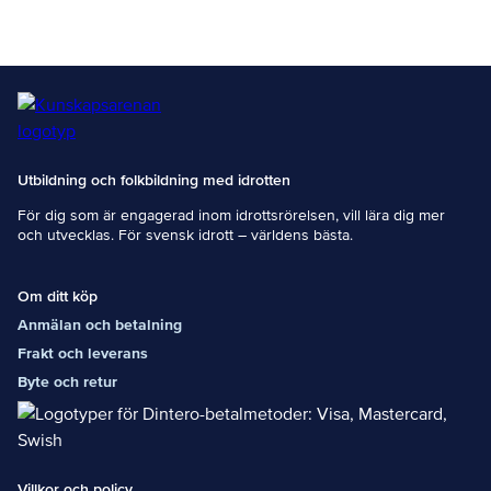
Kanot
tre delar i
genomförs
Tränare 1 för
genom att
dig som vill
deltagarna
gå vidare –
deltar och
läs mer om
genomför
Tränare 1.
digitala
Innehåll
utbildningsm
Lekande
oment
Kanot
Utbildning och folkbildning med idrotten
individuellt,
bygger på
samt en
innehållet i
För dig som är engagerad inom idrottsrörelsen, vill lära dig mer
fysisk
modulerna
och utvecklas. För svensk idrott – världens bästa.
utbildningsd
Teknikens
ag med
Grunder A,
praktik.
Träningslära
Om ditt köp
Föreningar
&amp;
Anmälan och betalning
hör av sig till
Tävlingslära
verksamhets
A, Tillämpat
Frakt och leverans
utvecklare
Ledarskap A,
Byte och retur
på kansliet
Säkerhet A
och
samt
efterfrågar
Miljökunskap
utbildningstil
A. Under
lfällen som
Lekande
hålls på
Villkor och policy
Kanot