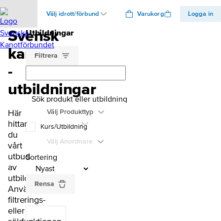
Välj idrott/förbund
Varukorg
Logga in
Svensk
Utbildningar
Svenska Kanotförbundet
Utbildningar
kanot
Filtrera
-
utbildningar
Sök produkt eller utbildning
Här
Välj Produkttyp
hittar
Kurs/Utbildning
du
Välj Anordnare
vårt
utbud
Sortering
av
utbildningar.
Rensa
Använd
filtrerings-
eller