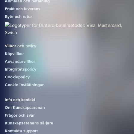
Anmälan och betalning
inleds boken
Frakt och leverans
med ett kapitel
om detta
Byte och retur
område.Det
framställs
mängder av
olika karttyper i
Sverige, var
Villkor och policy
och en utifrån
sitt bestämda
Köpvillkor
syfte. I boken
Användarvillkor
ges en allmän
Integritetspolicy
översikt över
de viktigaste
Cookiepolicy
officiella
Cookie-inställningar
kartorna för
orienteringsrör
elsen, med
Info och kontakt
tillhörande
databaser samt
Om Kunskapsarenan
information om
Frågor och svar
upphovsrätt
Kunskapsarenans säljare
och
sekretess.För
Kontakta support