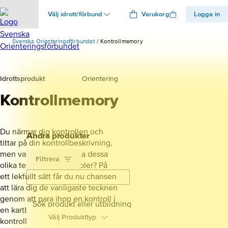
Välj idrott/förbund
Varukorg
Logga in
Svenska Orienteringsförbundet
Kontrollmemory
Idrottsprodukt
Orientering
Kontrollmemory
Du närmar dig kontrollen och
Andra produkter
tittar på din kontrollbeskrivning,
men vad betyder nu alla dessa
Filtrera
olika tecken och symboler? På
ett lekfullt sätt får du nu chansen
att lära dig de vanligaste tecknen
genom att para ihop en kontroll i
Sök produkt eller utbildning
en kartbild med en
Välj Produkttyp
kontrollbeskrivning.