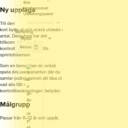
Bok
Ny upplaga
Idrottsprodukt
Utbildningspaket
Välj Anordnare
Till den nya upplagan har alla
kort bytts ut och också utökats i
Sortering
antal. Dessutom har det
tillkommit kort och
Rensa
kontrollbeskrivningar för
sprintdistansen.
Som en bonus kan du också
spela deLuxe-varianten där du
samlar poäng genom att läsa ut
vad alla fält i
kontrollbeskrivningen betyder.
Målgrupp
Passar från 11–12 år och uppåt.