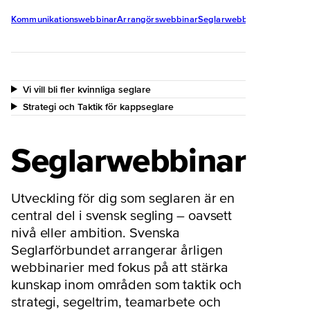
Kommunikationswebbinar
Arrangörswebbinar
Seglarwebbinar
Avsnittets innehåll
Öppna avsnittets i
Vi vill bli fler kvinnliga seglare
Strategi och Taktik för kappseglare
Seglarwebbinar
Utveckling för dig som seglaren är en
central del i svensk segling – oavsett
nivå eller ambition. Svenska
Seglarförbundet arrangerar årligen
webbinarier med fokus på att stärka
kunskap inom områden som taktik och
strategi, segeltrim, teamarbete och