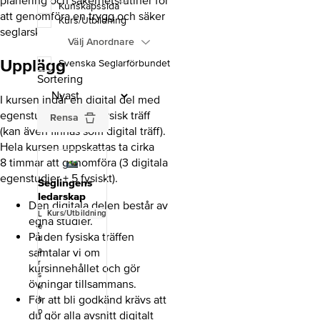
planering och säkerhetsrutiner för
Kunskapssida
att genomföra en trygg och säker
Kurs/Utbildning
seglarskola.
Välj Anordnare
Upplägg
Svenska Seglarförbundet
Sortering
I kursen ingår en digital del med
egenstudier och en fysisk träff
Rensa
(kan även finnas som digital träff).
Hela kursen uppskattas ta cirka
8 timmar att genomföra (3 digitala
egenstudier + 5 fysiskt).
Seglingens
ledarskap
Den digitala delen består av
Kurs/Utbildning
L
egna studier.
e
På den fysiska träffen
d
samtalar vi om
a
r
kursinnehållet och gör
s
övningar tillsammans.
k
För att bli godkänd krävs att
a
p
du gör alla avsnitt digitalt