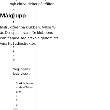
,
och aktivt deltar på träffen.
F
u
Målgrupp
n
k
ti
o
Instruktörer på klubben, fyllda 18
n
år. Du ska ansvara för klubbens
ä
certifierade seglarskola genom att
r
vara huvudinstruktör.
s
s
k
a
p
Seglingens
ledarskap
vänder sig till
dig som vill
S
Aktivitetsle
vara ledare
e
dare/Tränar
eller ta en
g
e
annan viktig
li
roll inom
n
seglingen.
g
Kursen ger dig