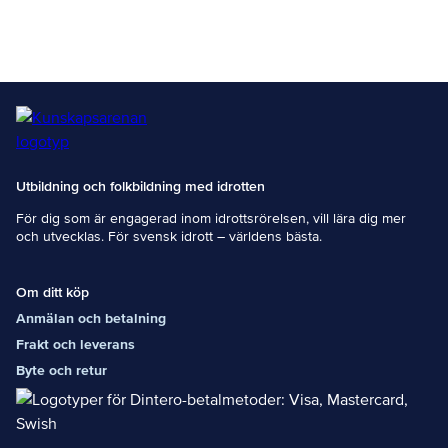
tävlar mot
varandra. Båtar
som
fritidsseglar,
och inte tävlar,
ska följa de så
kallade
sjövägsreglern
a.
Utbildning och folkbildning med idrotten
För dig som är engagerad inom idrottsrörelsen, vill lära dig mer
och utvecklas. För svensk idrott – världens bästa.
Om ditt köp
Anmälan och betalning
Frakt och leverans
Byte och retur