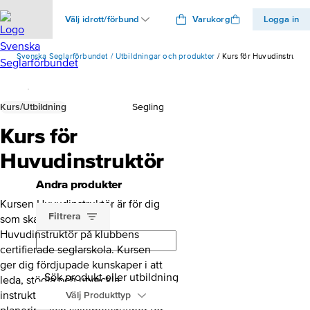
Välj idrott/förbund
Varukorg
Logga in
Svenska Seglarförbundet
Utbildningar och produkter
Kurs för Huvudinstruktö
Kurs/Utbildning
Segling
Kurs för
Huvudinstruktör
Andra produkter
Kursen Huvudinstruktör är för dig
Filtrera
som ska vara ansvarig
Huvudinstruktör på klubbens
certifierade seglarskola. Kursen
ger dig fördjupade kunskaper i att
Sök produkt eller utbildning
leda, stödja och utveckla
instruktörer samt kunskap om
Välj Produkttyp