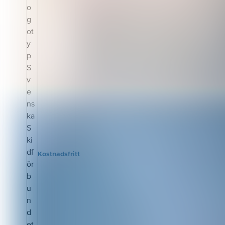
Möjligheten
eller
finns framför
motionärer,
allt för de
tävlingsaktiva
tränare som i
åkare eller
uppdrag av sin
ledare/tränare.
styrelse
Det
ansvarar för en
huvudsakliga
U14- eller U16-
innehållet är:-
grupp, så att
Skidteknikens
de får rätt
grunder-
kunskaper för
Åkteknikerna
rätt målgrupp.
klassiskt och
Certifiering är
skejt och dess
inte möjlig utan
deltekniker.-
en avklarad
Utförsåkning-
SATU 1, 2 och
Teknikanalys
alpinfys.
och tips på
Kostnadsfritt
Kontakta
vägen-
utbildningsans
Övningsbank
varig på alpint
för intygsmall.
Kursupplägg
Digital
utbildning som
du genomför