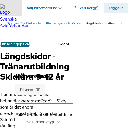
Välj idrott/förbund
Varukorg
Logga in
Svenska Skidförbundet
Utbildningar och böcker
Längdskidor - Tränarutbildni
Utbildningspaket
Skidor
Längdskidor -
Tränarutbildning
Skidlära 9-12 år
Andra produkter
Filtrera
Tränarutbildning Skidlära
behandlar
grundstadiet (9 – 12 år)
som är det andra
utvecklingsstadiet i Svenska
Sök produkt eller utbildning
Skidförbundets utvecklingsmodell
Välj Produkttyp
för längdskidor. Utbildningens mål