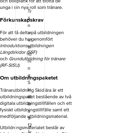
och bollplank för att stötta de
unga i sin nya roll som tränare.
Förkunskapskrav
För att få delta på utbildningen
behöver du ha genomfört
Introduktionsutbildningen
Längdskidor (SSF)
och
Grundutbildning för tränare
(RF-SISU).
Om utbildningspaketet
Tränarutbildning Skidlära är ett
utbildningspaket bestående av två
digitala utbildningstillfällen och ett
fysiskt utbildningstillfälle samt ett
medföljande utbildningsmaterial.
Utbildningsmaterialet består av