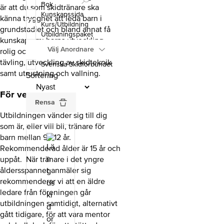
Bok
är att du som skidtränare ska
Kunskapssida
känna trygghet att leda barn i
Kurs/Utbildning
grundstadiet och bland annat få
Utbildningspaket
kunskap om: barns utveckling,
Välj Anordnare
rolig och utvecklande träning och
tävling, utveckling av skidteknik
Svenska Skidförbundet
samt utrustning och vallning.
Sortering
För vem
Rensa
Utbildningen vänder sig till dig
som är, eller vill bli, tränare för
barn mellan 9 - 12 år.
Rekommenderad ålder är 15 år och
uppåt. När tränare i det yngre
åldersspannet anmäler sig
rekommenderar vi att en äldre
ledare från föreningen går
utbildningen samtidigt, alternativt
gått tidigare, för att vara mentor