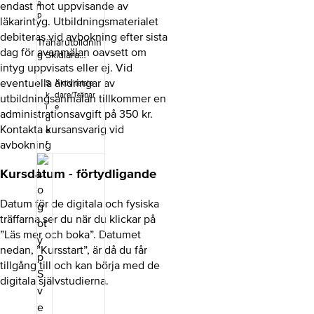
a
endast mot uppvisande av
p
läkarintyg. Utbildningsmaterialet
debiteras vid avbokning efter sista
Tränarutbildnin
dag för avanmälan oavsett om
g Skidlära
intyg uppvisats eller ej. Vid
behandlar
grundstadiet (9
eventuella ändringar av
S
Aktivitetsle
– 12 år) som är
k
dare/Tränar
utbildningsanmälan tillkommer en
det andra
i
e
administrationsavgift på 350 kr.
utvecklingsstad
d
Kontakta kursansvarig vid
iet i Svenska
o
Skidförbundets
avbokning
r
utvecklingsmo
dell för
Kursdatum - förtydligande
längdskidor. Ut
bildningens
Datum för de digitala och fysiska
mål är att du
träffarna ser du när du klickar på
som
skidtränare ska
”Läs mer och boka”. Datumet
känna trygghet
nedan, ”Kursstart”, är då du får
att leda barn i
tillgång till och kan börja med de
grundstadiet
digitala självstudierna.
och bland
annat få
kunskap om: