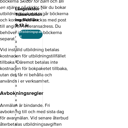
böckerna
Skidor för barn
och
Bli
en stjärna på skidor.
När du bokar
Längdskidor -
utbildningspaketet ingår böckerna
Tränarutbildn
ing Skidlära
och kommer att skickas med post
9-12 år
till angiven leveransadress. Du
behöver inte beställa böckerna
Utbildningspak
T
et
r
separat.
ä
n
Vid inställd utbildning betalas
i
kostnaden för utbildningstillfället
n
g
tillbaka. Däremot betalas inte
s
kostnaden för bokpaketet tillbaka,
l
utan det får ni behålla och
ä
använda i er verksamhet.
r
a
,
Avbokningsregler
L
e
Anmälan är bindande. Fri
d
a
avbokning till och med sista dag
r
för avanmälan. Vid senare återbud
s
återbetalas utbildningsavgiften
k