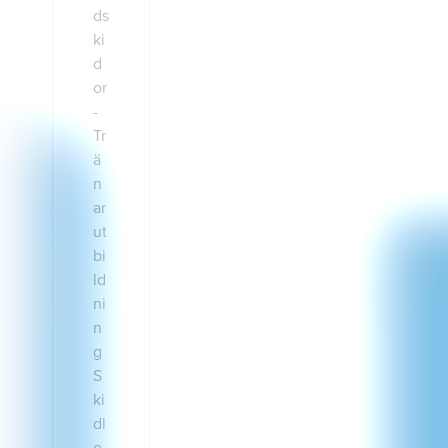
Junior- och
seniorverksam
heten kan ske i
förening,
distrikt eller vid
lärosäten som
skidgymnasium
eller
högskola.Förku
nskapskravFör
att bli antagen
till utbildningen
ska du ha
genomfört
Tränarutbildnin
g Skidträna 13
– 16
år alternativt
Grundutbildnin
g för tränare
(RF-SISU) samt
skidspecifika
kunskaper.
Utifrån tidigare