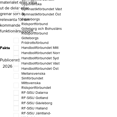
materialet eller välja
Uppsvenska
ut de delar eller
Gymnastikförbundet Väst
grenar som är
Gymnastikförbundet Öst
relevanta för sin
Gävleborgs
Ridsportförbund
kommande
Göteborg och Bohusläns
funktionärsuppgift.
Ridsportförbund
Göteborgs
Friidrottsförbund
Fakta
Handbollförbundet Mitt
Handbollförbundet Norr
Handbollförbundet Syd
Publicerad
Handbollförbundet Väst
2026
Handbollförbundet Öst
Mellansvenska
Simförbundet
Mittsvenska
Ridsportförbundet
RF-SISU Dalarna
RF-SISU Gotland
RF-SISU Gävleborg
RF-SISU Halland
RF-SISU Jämtland-