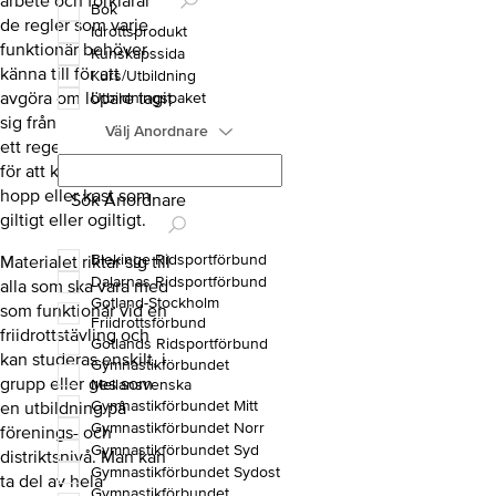
arbete och förklarar
Bok
de regler som varje
Idrottsprodukt
funktionär behöver
Kunskapssida
känna till för att
Kurs/Utbildning
avgöra om löpare tagit
Utbildningspaket
sig från start till mål på
Välj Anordnare
ett regelrätt sätt och
för att kunna döma ett
hopp eller kast som
Sök Anordnare
giltigt eller ogiltigt.
Blekinge Ridsportförbund
Materialet riktar sig till
Dalarnas Ridsportförbund
alla som ska vara med
Gotland-Stockholm
som funktionär vid en
Friidrottsförbund
friidrottstävling och
Gotlands Ridsportförbund
kan studeras enskilt, i
Gymnastikförbundet
grupp eller ges som
Mellansvenska
Gymnastikförbundet Mitt
en utbildning på
Gymnastikförbundet Norr
förenings- och
Gymnastikförbundet Syd
distriktsnivå. Man kan
Gymnastikförbundet Sydost
ta del av hela
Gymnastikförbundet