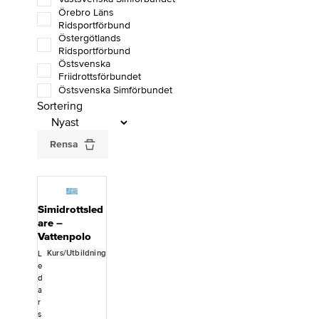
Örebro Läns
Ridsportförbund
Östergötlands
Ridsportförbund
Östsvenska
Friidrottsförbundet
Östsvenska Simförbundet
Sortering
Rensa
Simidrottsled
are –
Vattenpolo
Kurs/Utbildning
L
e
d
a
r
s