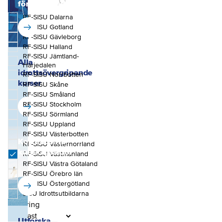
kunskapssidor om
föreningsledare
användbara ämnen i
RF-SISU Dalarna
idrotten.
RF-SISU Gotland
RF-SISU Gävleborg
RF-SISU Halland
RF-SISU Jämtland-
Alla
Härjedalen
Utbudet för
idrottsövergripande
RF-SISU Norrbotten
alla idrotter
kurser
RF-SISU Skåne
RF-SISU Småland
RF-SISU Stockholm
RF-SISU Sörmland
RF-SISU Uppland
RF-SISU Västerbotten
Kostnadsfria
RF-SISU Västernorrland
kunskapssidor
RF-SISU Västmanland
RF-SISU Västra Götaland
RF-SISU Örebro län
RF-SISU Östergötland
SISU Idrottsutbildarna
Sortering
Utforska