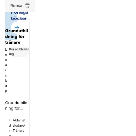
SISU
Rensa
Förlags
böcker
Grundutbil
dning för
tränare
Kurs/Utbildn
L
ing
e
d
a
r
s
k
a
p
Grundutbild
ning för
tränare är en
utbildning
I
Aktivitet
för dig som
d
sledare/
är eller vill
r
Tränare
bli tränare
o