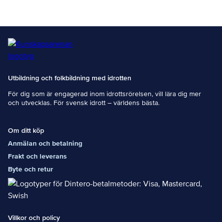
nbsp;
Självstudiern
a genomförs
i
lärplattforme
n,
tillsammans
med ett
bokpaket
Utbildning och folkbildning med idrotten
som
obligatorisk
För dig som är engagerad inom idrottsrörelsen, vill lära dig mer
kurslitteratur.
och utvecklas. För svensk idrott – världens bästa.
&nbsp; På
den
gemensamm
Om ditt köp
a
Anmälan och betalning
träffen/träffar
na sker
Frakt och leverans
samtal,
Byte och retur
gruppövning
ar och
praktisk
tillämpning.&
nbsp; En
utbildare
Villkor och policy