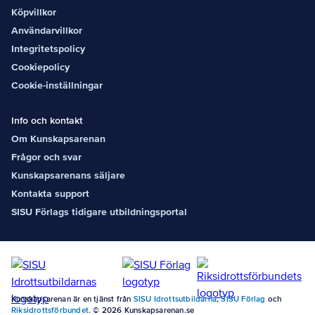
finns som
Köpvillkor
stöd under
den digitala
Användarvillkor
delen och
Integritetspolicy
leder
träffarna.&nb
Cookiepolicy
sp;
Cookie-inställningar
Målgrupp&n
bsp;
Tränare/leda
Info och kontakt
re som leder
Om Kunskapsarenan
aktiva
oavsett ålder
Frågor och svar
och idrott.
Kunskapsarenans säljare
Du är
antingen ny i
Kontakta support
din roll eller
SISU Förlags tidigare utbildningsportal
saknar
grundläggan
de
ledarutbildni
ng.
Rekommend
erad ålder 15
Kunskapsarenan är en tjänst från
SISU Idrottsutbildarna
,
SISU Förlag
och
år och
Riksidrottsförbundet
. © 2026 Kunskapsarenan.se