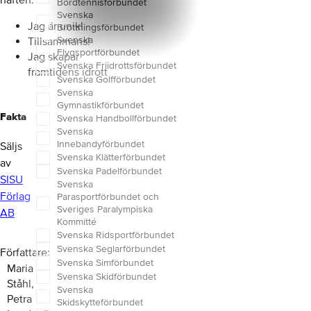
Bordtennisförbundet
Svenska
Jag är unik!
Brottningsförbundet
Svenska
Tillsammans!
Flygsportförbundet
Jag skapar
Svenska Friidrottsförbundet
framtidens idrott
Svenska Golfförbundet
Svenska
Gymnastikförbundet
Fakta
Svenska Handbollförbundet
Svenska
Innebandyförbundet
Säljs
Svenska Klätterförbundet
av
Svenska Padelförbundet
SISU
Svenska
Förlag
Parasportförbundet och
Sveriges Paralympiska
AB
Kommitté
Svenska Ridsportförbundet
Svenska Seglarförbundet
Författare
Svenska Simförbundet
Maria
Svenska Skidförbundet
Ståhl,
Svenska
Petra
Skidskytteförbundet