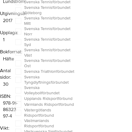
Lundström
Svenska Tennisförbundet
Svenska Tennisförbundet
Göteborg
Utgivningsår
Svenska Tennisförbundet
2017
Mitt
Svenska Tennisförbundet
Upplaga
Norr
1
Svenska Tennisförbundet
Syd
Svenska Tennisförbundet
Bokformat
Väst
Häfte
Svenska Tennisförbundet
Öst
Antal
Svenska Triathlonförbundet
sidor
Svenska
Tyngdlyftningsförbundet
30
Svenska
Volleybollförbundet
ISBN
Upplands Ridsportförbund
978-91-
Värmlands Ridsportförbund
86323-
Västergötlands
Ridsportförbund
97-4
Västmanlands
Ridsportförbund
Vikt
Västsvenska Simförbundet