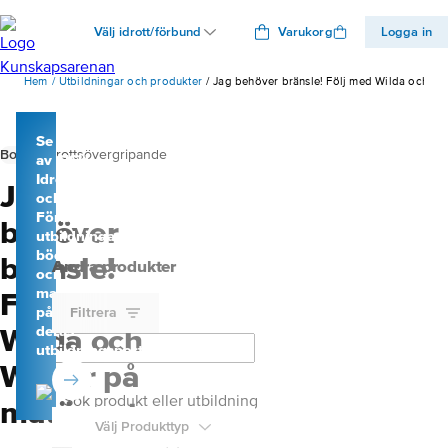
Välj idrott/förbund
Varukorg
Logga in
Hem
Utbildningar och produkter
Jag behöver bränsle! Följ med Wilda och Wa
Se mer
Bok
Idrottsövergripande
av SISU
Idrottsutbildarna
Jag
och
Förlags
behöver
utbildningar,
böcker
bränsle!
Andra produkter
och
material
Följ med
på
Filtrera
Wilda och
deras
utbildningsportal
Walter på
Sök produkt eller utbildning
matäventyr
Välj Produkttyp