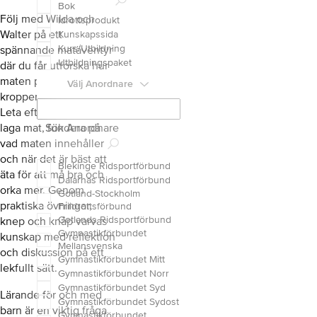
Bok
Följ med Wilda och
Idrottsprodukt
Walter på ett
Kunskapssida
Kurs/Utbildning
spännande matäventyr
Utbildningspaket
där du får utforska hur
maten påverkar både
Välj Anordnare
kroppen och hjärnan.
Leta efter vitaminer,
laga mat, fundera på
Sök Anordnare
vad maten innehåller
och när det är bäst att
Blekinge Ridsportförbund
äta för att må bra och
Dalarnas Ridsportförbund
orka mer. Genom
Gotland-Stockholm
praktiska övningar,
Friidrottsförbund
Gotlands Ridsportförbund
knep och knåp varvas
Gymnastikförbundet
kunskap med reflektion
Mellansvenska
och diskussion på ett
Gymnastikförbundet Mitt
lekfullt sätt.
Gymnastikförbundet Norr
Gymnastikförbundet Syd
Lärande för och med
Gymnastikförbundet Sydost
barn är en viktig fråga
Gymnastikförbundet