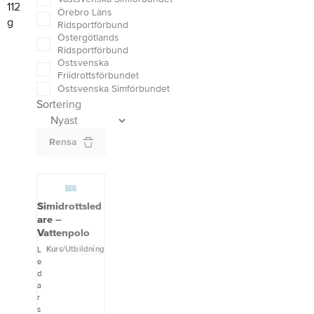
112
Örebro Läns
g
Ridsportförbund
Östergötlands
Ridsportförbund
Östsvenska
Friidrottsförbundet
Östsvenska Simförbundet
Sortering
Rensa
Simidrottsled
are –
Vattenpolo
Kurs/Utbildning
L
e
d
a
r
s