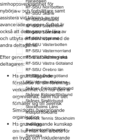
Härjedalen
simhoppsverksamhet för
RF-SISU Norrbotten
nybörjare och fortsättare samt
RF-SISU Skåne
assistera vid träning av mer
RF-SISU Småland
avancerade grupper. Syftet är
RF-SISU Stockholm
också att deltagaren får lära av
RF-SISU Sörmland
och utbyta erfarenheter med de
RF-SISU Uppland
RF-SISU Västerbotten
andra deltagarna.
RF-SISU Västernorrland
Efter genomförd utbildning ska
RF-SISU Västmanland
RF-SISU Västra Götaland
deltagaren:
RF-SISU Örebro län
Ha grundläggande
RF-SISU Östergötland
SISU Idrottsutbildarna
förståelse för sin förenings
Skånes Friidrottsförbund
verksamhet och hur den är
Skånes Ridsportförbund
organiserad, samt hur det
Skånes Simförbund
förhåller sig till Svensk
Stockholms Läns
Simidrotts övergripande
Ridsportförbund
organisation
Svensk Tennis Stockholm
Ha grundläggande kunskap
Svenska
Badmintonförbundet
om hur man kan arbeta för
Svenska
en trygg och inkluderande