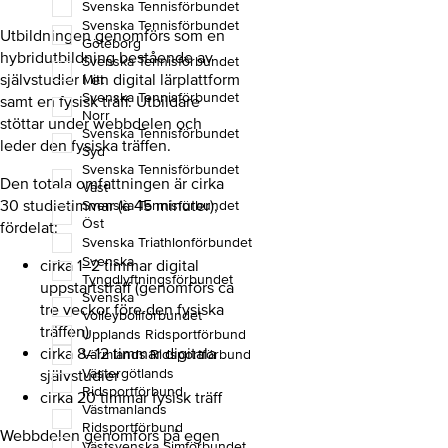
Svenska Tennisförbundet
Svenska Tennisförbundet
Utbildningen genomförs som en
Göteborg
hybridutbildning bestående av
Svenska Tennisförbundet
självstudier i en digital lärplattform
Mitt
Svenska Tennisförbundet
samt en fysisk träff. Utbildare
Norr
stöttar under webbdelen och
Svenska Tennisförbundet
leder den fysiska träffen.
Syd
Svenska Tennisförbundet
Den totala omfattningen är cirka
Väst
30 studietimmar (à 45 minuter),
Svenska Tennisförbundet
Öst
fördelat:
Svenska Triathlonförbundet
Svenska
cirka 1–2 timmar digital
Tyngdlyftningsförbundet
uppstartsträff (genomförs ca
Svenska
tre veckor före den fysiska
Volleybollförbundet
träffen)
Upplands Ridsportförbund
cirka 8–12 timmar digitala
Värmlands Ridsportförbund
Västergötlands
självstudier
Ridsportförbund
cirka 20 timmar fysisk träff
Västmanlands
Ridsportförbund
Webbdelen genomförs på egen
Västsvenska Simförbundet