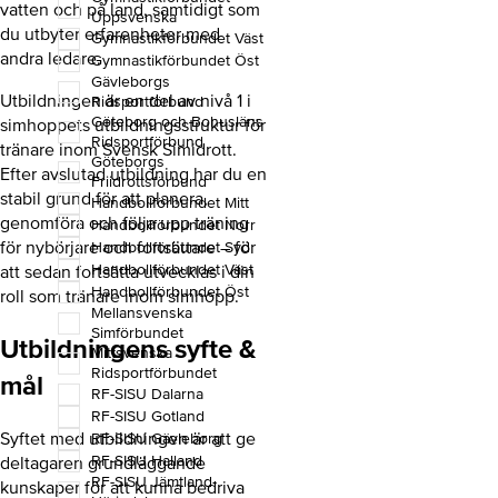
vatten och på land, samtidigt som
Uppsvenska
du utbyter erfarenheter med
Gymnastikförbundet Väst
andra ledare.
Gymnastikförbundet Öst
Gävleborgs
Utbildningen är en del av nivå 1 i
Ridsportförbund
Göteborg och Bohusläns
simhoppets utbildningsstruktur för
Ridsportförbund
tränare inom Svensk Simidrott.
Göteborgs
Efter avslutad utbildning har du en
Friidrottsförbund
stabil grund för att planera,
Handbollförbundet Mitt
genomföra och följa upp träning
Handbollförbundet Norr
för nybörjare och fortsättare – för
Handbollförbundet Syd
Handbollförbundet Väst
att sedan fortsätta utvecklas i din
Handbollförbundet Öst
roll som tränare inom simhopp.
Mellansvenska
Simförbundet
Utbildningens syfte &
Mittsvenska
Ridsportförbundet
mål
RF-SISU Dalarna
RF-SISU Gotland
Syftet med utbildningen är att ge
RF-SISU Gävleborg
RF-SISU Halland
deltagaren grundläggande
RF-SISU Jämtland-
kunskaper för att kunna bedriva