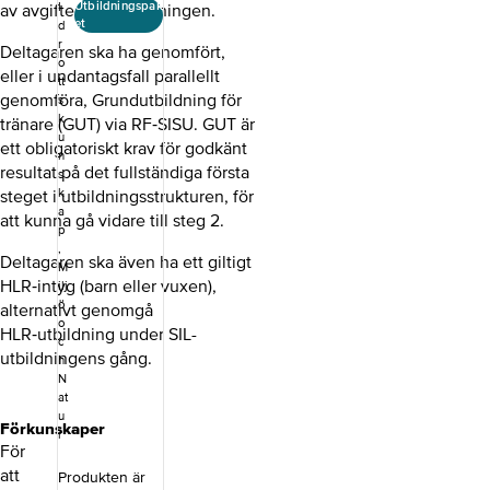
Utbildningspak
I
av avgiften för utbildningen.
introduktion till
et
d
vattenpolons
r
Deltagaren ska ha genomfört,
tekniska
o
eller i undantagsfall parallellt
grunder samt
tt
det nationella
genomföra, Grundutbildning för
s
konceptet
k
tränare (GUT) via RF‑SISU. GUT är
poolkampen.
u
ett obligatoriskt krav för godkänt
Genom en
n
resultat på det fullständiga första
kombination av
s
digitala
k
steget i utbildningsstrukturen, för
självstudier
a
att kunna gå vidare till steg 2.
p
och en fysisk
,
utbildningsträff
Deltagaren ska även ha ett giltigt
M
får du både
HLR‑intyg (barn eller vuxen),
ilj
teoretisk
ö
alternativt genomgå
förståelse och
o
möjlighet att
HLR‑utbildning under SIL-
c
praktiskt pröva
utbildningens gång.
h
övningar i
N
vatten och på
at
land, samtidigt
u
Förkunskaper
som du utbyter
r
erfarenheter
För
med andra
att
Produkten är
ledare.