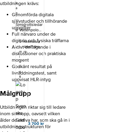
utbildningen krävs:
k
a
p
Genomförda digitala
självstudier och tillhörande
Simidrottsledar
uppgifter
e Vattenpolo
Full närvaro under de
(SIL Vattenpolo)
digitala och fysiska träffarna
är en
S
Aktivitetsle
utbildning för
Aktivt deltagande i
i
dare/Träna
dig som vill
m
re
diskussioner och praktiska
påbörja din
i
moment
utbildningsresa
d
Godkänt resultat på
som
r
vattenpoloträna
o
livräddningstest, samt
tt
re. Du får
uppvisat HLR-intyg
grundläggande
kunskap och
Målgrupp
konkreta
verktyg för att
leda och
Utbildningen riktar sig till ledare
utveckla
inom simhopp, oavsett vilken
vattenpoloverk
ålder de aktiva har, som ska gå in i
samhet, med
3 700
kr
fokus på att
utbildningsstrukturen för
skapa en trygg,