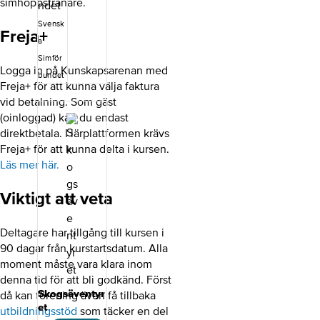
simhoppstränare.
inkluderande
och
Svensk
Freja+
utvecklande
a
träningsmiljö
Simför
för aktiva i olika
Logga in på Kunskapsarenan med
åldrar. Under
bundet
Freja+ för att kunna välja faktura
utbildningen
behandlas
vid betalning. Som gäst
simidrottens
(oinloggad) kan du endast
gemensamma
direktbetala. I lärplattformen krävs
grunder, såsom
Freja+ för att kunna delta i kursen.
organisering,
värdegrund,
Läs mer här.
ledarskap,
pedagogik och
Viktigt att veta
säkerhet i
simidrottens
träningsmiljö.
Deltagare har tillgång till kursen i
Du får även
90 dagar från kurstartsdatum. Alla
kunskap om
moment måste vara klara inom
hur du planerar
denna tid för att bli godkänd. Först
och genomför
träning inom
Skogsäventyr
då kan förening även få tillbaka
vattenpolo
et
utbildningsstöd
som täcker en del
samt en