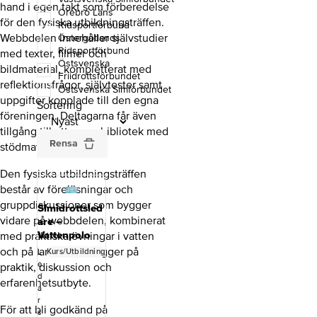
hand i egen takt som förberedelse
Örebro Läns
för den fysiska utbildningsträffen.
Ridsportförbund
Webbdelen innehåller självstudier
Östergötlands
Ridsportförbund
med texter, filmer och
Östsvenska
bildmaterial, kompletterat med
Friidrottsförbundet
reflektionsfrågor, självtester samt
Östsvenska Simförbundet
uppgifter kopplade till den egna
Sortering
föreningen. Deltagarna får även
tillgång till ett resursbibliotek med
Rensa
stödmaterial.
Den fysiska utbildningsträffen
består av föreläsningar och
gruppdiskussioner som bygger
Simidrottsled
vidare på webbdelen, kombinerat
are –
Vattenpolo
med praktiska övningar i vatten
och på land. Fokus ligger på
Kurs/Utbildning
L
e
praktik, diskussion och
d
erfarenhetsutbyte.
a
r
För att bli godkänd på
s