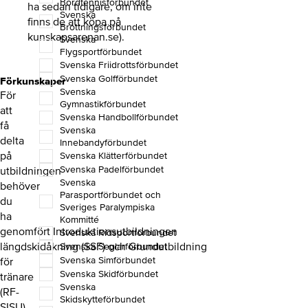
Bordtennisförbundet
ha sedan tidigare, om inte
Svenska
finns de att köpa på
Brottningsförbundet
kunskapsarenan.se).
Svenska
Flygsportförbundet
Svenska Friidrottsförbundet
Svenska Golfförbundet
Förkunskaper
Svenska
För
Gymnastikförbundet
att
Svenska Handbollförbundet
få
Svenska
delta
Innebandyförbundet
på
Svenska Klätterförbundet
Svenska Padelförbundet
utbildningen
Svenska
behöver
Parasportförbundet och
du
Sveriges Paralympiska
ha
Kommitté
genomfört Introduktionsutbildningen
Svenska Ridsportförbundet
längdskidåkning (SSF) och Grundutbildning
Svenska Seglarförbundet
Svenska Simförbundet
för
Svenska Skidförbundet
tränare
Svenska
(RF-
Skidskytteförbundet
SISU).