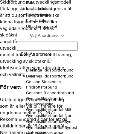
Skidförbundets utvecklingsmodell
Bok
för längdskidor. Utbildningens mål
Idrottsprodukt
Kunskapssida
är att du som skidtränare ska
Kurs/Utbildning
känna trygghet att leda och
Utbildningspaket
vägleda ungdomar i deras
skidåkning. Du kommer bland
Välj Anordnare
annat få kunskap om ungdomars
utveckling, ledarskap, träningslära,
Sök Anordnare
mental träning, funktionell träning,
utveckling av skidteknik,
idrottsnutrition samt utrustning
Blekinge Ridsportförbund
och vallning.
Dalarnas Ridsportförbund
Gotland-Stockholm
För vem
Friidrottsförbund
Gotlands Ridsportförbund
Gymnastikförbundet
Utbildningen vänder sig till dig
Mellansvenska
som är, eller vill bli, tränare för
Gymnastikförbundet Mitt
ungdomar mellan 13 - 16 år.
Gymnastikförbundet Norr
Rekommenderad ålder för att gå
Gymnastikförbundet Syd
utbildningen är 16 år och uppåt.
Gymnastikförbundet Sydost
När tränare i det yngre
Gymnastikförbundet