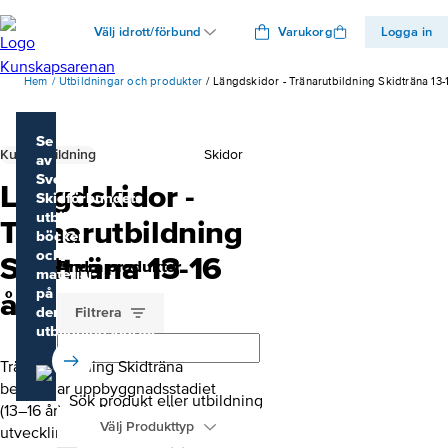
Välj idrott/förbund
Varukorg
Logga in
Hem
Utbildningar och produkter
Längdskidor - Tränarutbildning Skidträna 13-
Se mer
Kurs/Utbildning
Skidor
av
Svenska
Längdskidor -
Skidförbundets
utbildningar,
Tränarutbildning
böcker
och
Skidträna 13-16
Andra produkter
material
på
år
deras
Filtrera
utbildningsportal
Tränarutbildning Skidträna
behandlar uppbyggnadsstadiet
Sök produkt eller utbildning
(13–16 år) som är det tredje
Välj Produkttyp
utvecklingsstadiet i Svenska