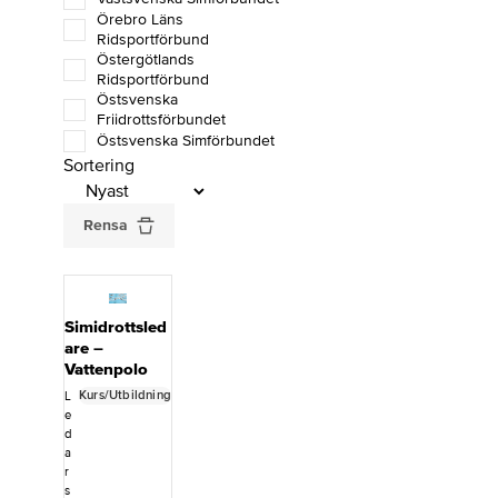
Örebro Läns
Ridsportförbund
Östergötlands
Ridsportförbund
Östsvenska
Friidrottsförbundet
Östsvenska Simförbundet
Sortering
Rensa
Simidrottsled
are –
Vattenpolo
Kurs/Utbildning
L
e
d
a
r
s